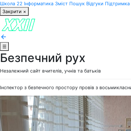
Школа 22
Інформатика
Зміст
Пошук
Відгуки
Підтримка
Закрити ×
arrow_back
☰
Безпечний рух
Незалежний сайт вчителів, учнів та батьків
Інспектор з безпечного простору провів з восьмикласн