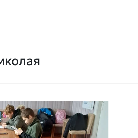
иколая