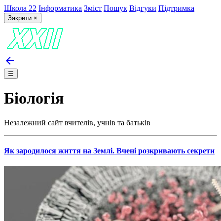
Школа 22
Інформатика
Зміст
Пошук
Відгуки
Підтримка
Закрити ×
arrow_back
☰
Біологія
Незалежний сайт вчителів, учнів та батьків
Як зародилося життя на Землі. Вчені розкривають секрети