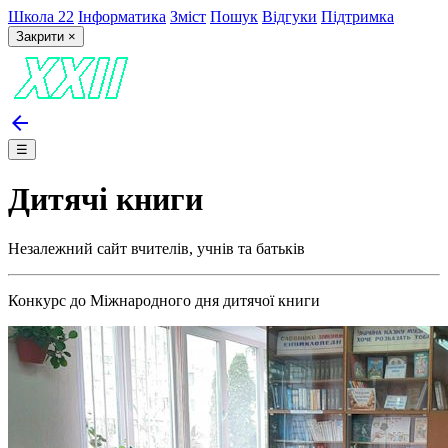
Школа 22
Інформатика
Зміст
Пошук
Відгуки
Підтримка
Закрити ×
arrow_back
☰
Дитячі книги
Незалежний сайт вчителів, учнів та батьків
Конкурс до Міжнародного дня дитячої книги